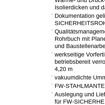
Wärme- und Druckv
Isolierdicken und 
Dokumentation g
SICHERHEITSRO
Qualitätsmanageme
Rohrbuch mit Plane
und Baustellenarbe
werkseitige Vorf
betriebsbereit verro
4,20 m
vakuumdichte Umm
FW-STAHLMANTELR
Auslegung und Lie
für FW-SICHERH