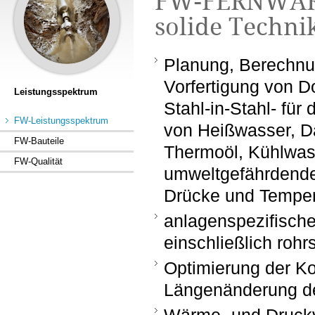
FW-FERNWÄR
solide Techni
Planung, Berechnu
Vorfertigung von D
Leistungsspektrum
Stahl-in-Stahl- für
FW-Leistungsspektrum
von Heißwasser, D
FW-Bauteile
Thermoöl, Kühlwas
FW-Qualität
umweltgefährdenden
Drücke und Temper
anlagenspezifisch
einschließlich roh
Optimierung der K
Längenänderung de