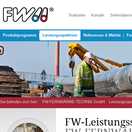
Startseite
Kontakt
Seitenübersi
Produktprogramm
Leistungsspektrum
Referenzen & Märkte
Fo
Sie befinden sich hier:
FW-FERNWÄRME-TECHNIK GmbH
Leistungsspe
FW-Leistungs