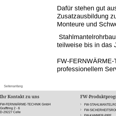
Dafür stehen gut aus
Zusatzausbildung z
Monteure und Schwe
Stahlmantelrohrbau
teilweise bis in das
FW-FERNWÄRME-TECH
professionellem Ser
Seitenanfang
Ihr Kontakt zu uns
FW-Produktpro
FW-FERNWÄRME-TECHNIK GmbH
FW-STAHLMANTELR
Grafftring 2 - 6
FW-SICHERHEITSR
D-29227 Celle
FW-KAMMER-PIPE