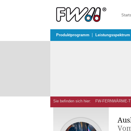
Start
Produktprogramm
Leistungsspektrum
Sie befinden sich hier:
FW-FERNWÄRME-T
Aus
Vom