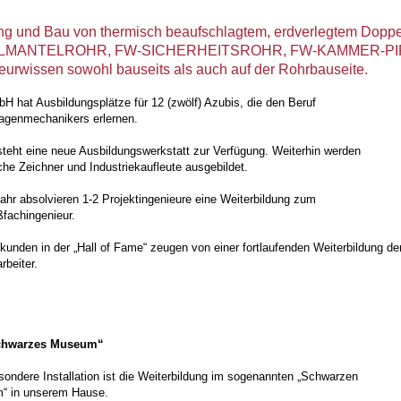
ng und Bau von thermisch beaufschlagtem, erdverlegtem Doppe
MANTELROHR, FW-SICHERHEITSROHR, FW-KAMMER-PIPE - e
eurwissen sowohl bauseits als auch auf der Rohrbauseite.
 hat Ausbildungsplätze für 12 (zwölf) Azubis, die den Beruf
agenmechanikers erlernen.
 steht eine neue Ausbildungswerkstatt zur Verfügung. Weiterhin werden
che Zeichner und Industriekaufleute ausgebildet.
ahr absolvieren 1-2 Projektingenieure eine Weiterbildung zum
fachingenieur.
rkunden in der „Hall of Fame“ zeugen von einer fortlaufenden Weiterbildung de
rbeiter.
chwarzes Museum“
sondere Installation ist die Weiterbildung im sogenannten „Schwarzen
“ in unserem Hause.