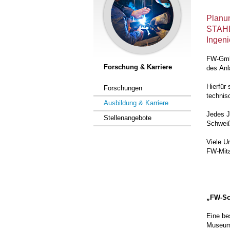
Planu
STAHL
Ingeni
FW-GmbH
Forschung & Karriere
des Anl
Hierfür
Forschungen
technis
Ausbildung & Karriere
Jedes J
Stellenangebote
Schweiß
Viele U
FW-Mita
„FW-S
Eine be
Museum