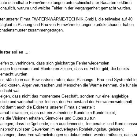
ute schadhafte Fernwärmeleitungen unterschiedlichster Bauarten erklären
schaulich, warum und welche Fehler in der Vergangenheit gemacht wurden.
iter unserer Firma FW-FERNWÄRME-TECHNIK GmbH, die teilweise auf 40
ätigkeit in Planung und Bau von Fernwärmeleitungen zurückschauen, haben
Schadensmuster zusammengetragen.
uster sollen …:
elfen zu verhindern, dass sich gleichartige Fehler wiederholen
ungen Ingenieuren und Monteuren zeigen, dass es Fehler gibt, die bereits
gemacht wurden
uns ständig in das Bewusstsein rufen, dass Planungs-, Bau- und Systemfehle
Geld kosten, Ärger verursachen und Menschen die Wärme nehmen, die für sie
gedacht war
zeigen, dass nicht das momentane Geschäft, sondern nur eine langlebige,
olide und wirtschaftliche Technik den Fortbestand der Fernwärmewirtschaft
nd damit auch die Existenz unserer Firma sicherstellt
arauf hinweisen, dass nur ein zufriedener Kunde ein Kunde bleibt;
ns die Visionen erhalten, Sinnvolles und Gutes zu tun
darlegen, dass heißgehende, sich ausdehnende, Temperatur- und Korrosionss
anspruchsvollsten Gewerken im erdverlegten Rohrleitungsbau gehören;
aufzeigen, dass Fernwärmeleitungen so dokumentiert werden müssen, dass s