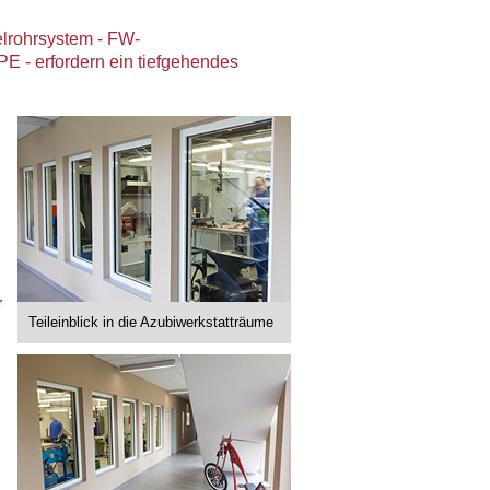
lrohrsystem - FW-
rfordern ein tiefgehendes
r
Teileinblick in die Azubiwerkstatträume