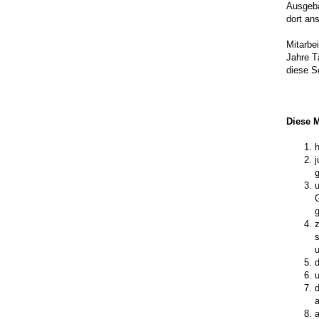
Ausgeba
dort an
Mitarbe
Jahre T
diese 
Diese M
h
j
s
u
d
u